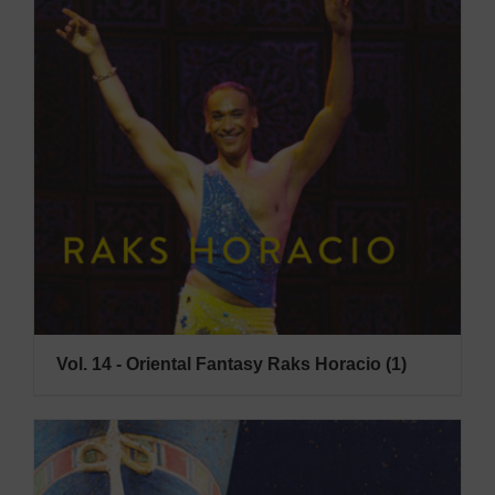
Vol. 14 - Oriental Fantasy Raks Horacio
(1)