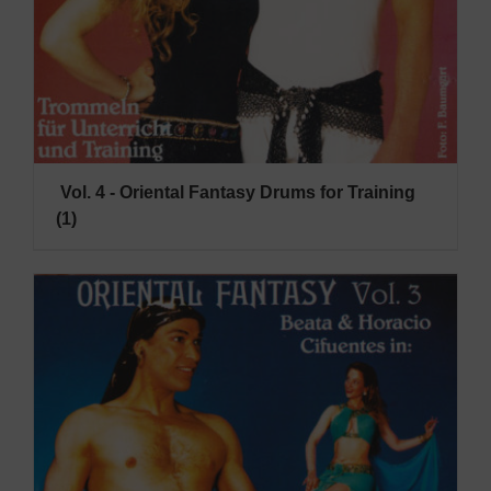
Vol. 4 - Oriental Fantasy Drums for Training
(1)