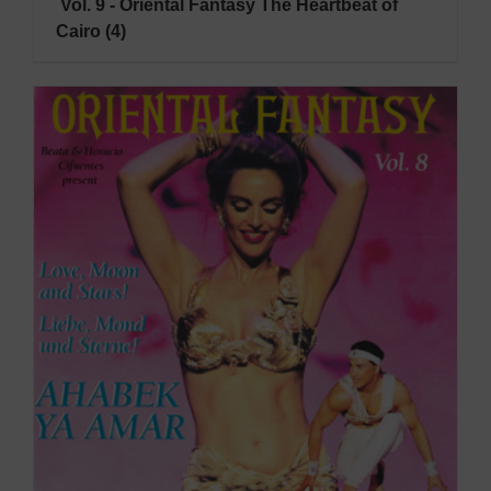
Vol. 9 - Oriental Fantasy The Heartbeat of
Cairo
(4)