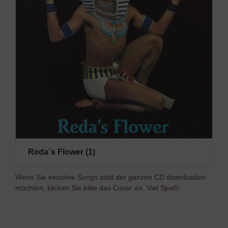
Reda´s Flower
(1)
Wenn Sie einzelne Songs statt der ganzen CD downloaden
möchten, klicken Sie bitte das Cover an. Viel Spaß!