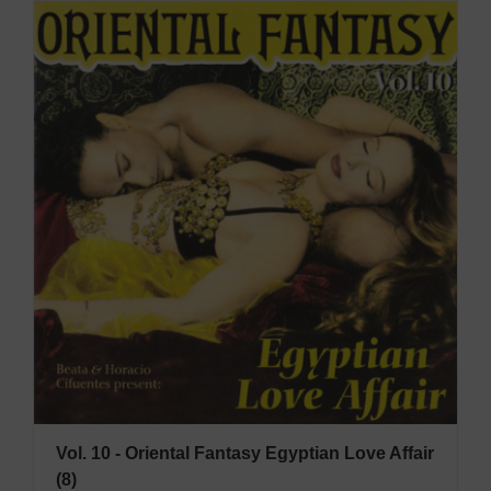
Vol. 10 - Oriental Fantasy Egyptian Love Affair
(8)