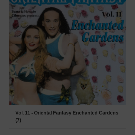
Vol. 11 - Oriental Fantasy Enchanted Gardens
(7)