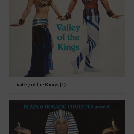
Valley of the Kings
(1)