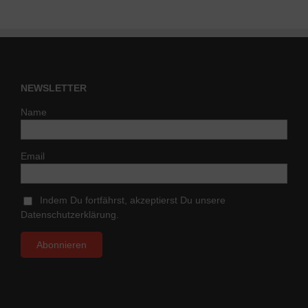
NEWSLETTER
Name
Email
Indem Du fortfährst, akzeptierst Du unsere
Datenschutzerklärung.