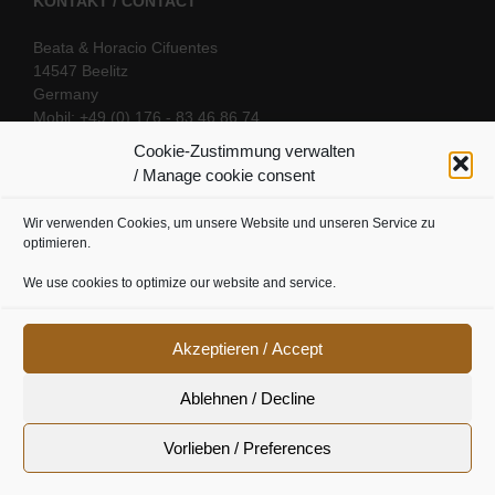
KONTAKT / CONTACT
Beata & Horacio Cifuentes
14547 Beelitz
Germany
Mobil: +49 (0) 176 - 83 46 86 74
E-Mail:
info@oriental-fantasy.com
Cookie-Zustimmung verwalten
/ Manage cookie consent
Wir verwenden Cookies, um unsere Website und unseren Service zu
SOCIAL LINKS
optimieren.
We use cookies to optimize our website and service.
Akzeptieren / Accept
Ablehnen / Decline
Vorlieben / Preferences
Cookie Richtline
|
Datenschutz
|
Urheberrecht
|
Impressum