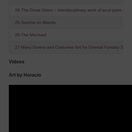
24-The Great Vision – interdisciplinary work of acryl paint and
25-Sunrise on Atlantis
26-The Mermaid
27-Many Gowns and Costumes fort he Oriental Fantasy Show
Videos
Art by Horacio