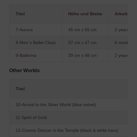
Titel
Höhe und Breite
Arbeitszeit
7-Aurora
45 cm x 55 cm
2 years
8-Men´s Ballet Class
37 cm x 47 cm
6 month
9-Ballerina
39 cm x 48 cm
2 years
Other Worlds
Titel
10-Arrival to the Silver World (blue velvet)
11-Spirit of Gold
12-Cosmic Dancer in the Temple (black & white karo)