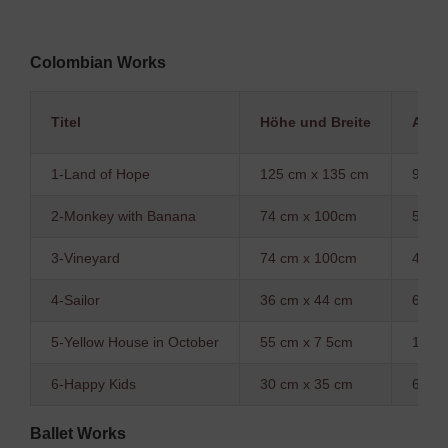
Colombian Works
Titel
Höhe und Breite
Arbei
1-Land of Hope
125 cm x 135 cm
9 yea
2-Monkey with Banana
74 cm x 100cm
5 yea
3-Vineyard
74 cm x 100cm
4 yea
4-Sailor
36 cm x 44 cm
6 mo
5-Yellow House in October
55 cm x 7 5cm
1 yea
6-Happy Kids
30 cm x 35 cm
6 mo
Ballet Works