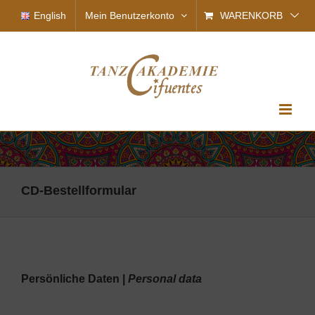
Zum
English
Mein Benutzerkonto
WARENKORB
Inhalt
springen
CD-Bestellformular
Persönliche Daten |
Personal data