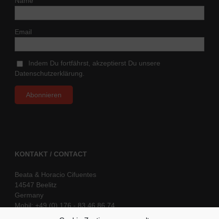
Name
Email
Indem Du fortfährst, akzeptierst Du unsere
Datenschutzerklärung.
KONTAKT / CONTACT
Beata & Horacio Cifuentes
14547 Beelitz
Germany
Mobil: +49 (0) 176 - 83 46 86 74
E-Mail:
info@oriental-fantasy.com