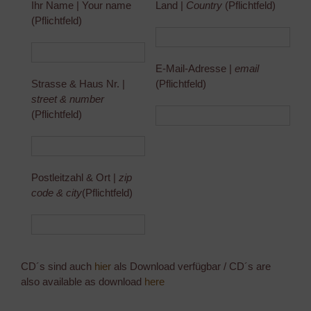
Ihr Name | Your name
Land |
Country
(Pflichtfeld)
(Pflichtfeld)
E-Mail-Adresse |
email
Bitte lasse dieses Feld leer.
Strasse & Haus Nr. |
(Pflichtfeld)
street & number
(Pflichtfeld)
Postleitzahl & Ort |
zip
code & city
(Pflichtfeld)
CD´s sind auch
hier
als Download verfügbar / CD´s are
also available as download
here