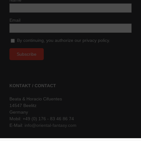
Name
Email
By continuing, you authorize our privacy policy.
KONTAKT / CONTACT
Beata & Horacio Cifuentes
14547 Beelitz
Germany
Mobil: +49 (0) 176 - 83 46 86 74
E-Mail:
info@oriental-fantasy.com