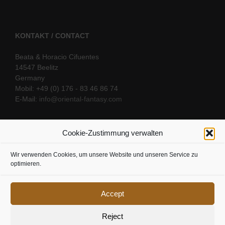
KONTAKT / CONTACT
Beata & Horacio Cifuentes
14547 Beelitz
Germany
Mobil: +49 (0) 176 - 83 46 86 74
E-Mail:
info@oriental-fantasy.com
Cookie-Zustimmung verwalten
SOCIAL LINKS
Wir verwenden Cookies, um unsere Website und unseren Service zu
optimieren.
Accept
Reject