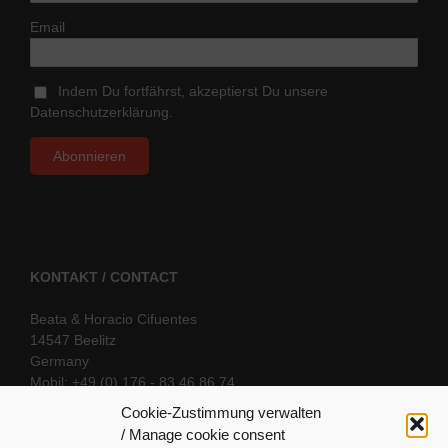
Email
Indem Du fortfährst, akzeptierst Du unsere
Datenschutzerklärung.
KONTAKT / CONTACT
Beata & Horacio Cifuentes
14547 Beelitz
Germany
Mobil: +49 (0) 176 - 83 46 86 74
E-Mail:
info@oriental-fantasy.com
Cookie-Zustimmung verwalten
/ Manage cookie consent