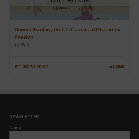
Oriental Fantasy (Vol. 7) Dances of Pharaonic
Passion
15,00
€
In den Warenkorb
Details
NEWSLETTER
Name