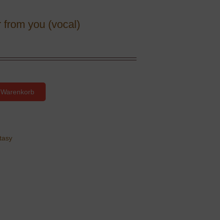
 from you (vocal)
 Warenkorb
tasy