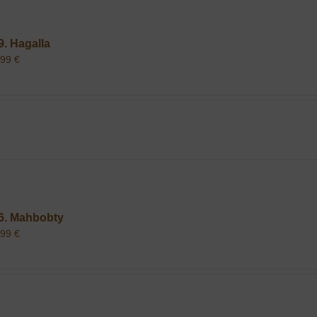
9. Hagalla
,99
€
6. Mahbobty
,99
€