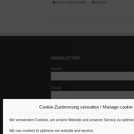
In den Warenkorb
Details
NEWSLETTER
Name
Email
Cookie-Zustimmung verwalten / Manage cookie
Indem Du fortfährst, akzeptierst Du un
Datenschutzerklärung.
Wir verwenden Cookies, um unsere Website und unseren Service zu optimie
We use cookies to optimize our website and service.