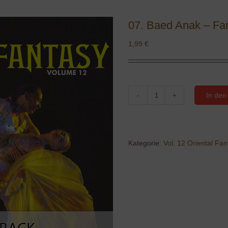
07. Baed Anak – Far
1,99
€
In den
07.
Baed
Anak
-
Far
Kategorie:
Vol. 12 Oriental Fan
from
you
(vocal)
Menge