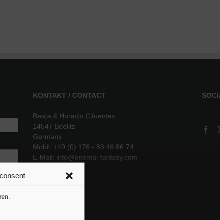
KONTAKT / CONTACT
SOCI
Beata & Horacio Cifuentes
14547 Beelitz
Germany
Mobil: +49 (0) 176 - 83 46 86 74
E-Mail:
info@oriental-fantasy.com
 consent
sere
ren.