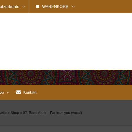
utzerkonto
WARENKORB
op
Kontakt
seite
»
Shop
»
07. Baed Anak – Far from you (vocal)