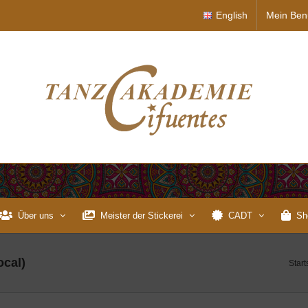
English
Mein Ben
Über uns
Meister der Stickerei
CADT
Sh
ocal)
Start