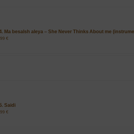
4. Ma besalsh aleya – She Never Thinks About me (instrume
,99
€
5. Saidi
,99
€