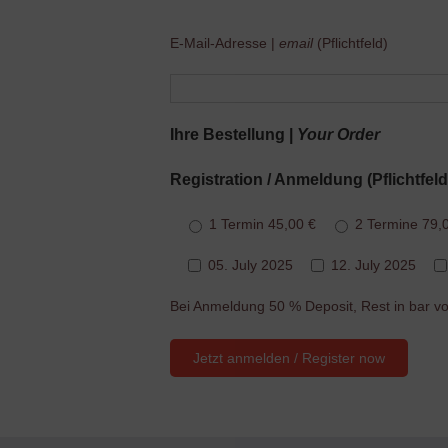
Bitte
E-Mail-Adresse |
lasse
email
(Pflichtfeld)
dieses
Feld
leer.
Ihre Bestellung |
Your Order
Registration / Anmeldung (Pflichtfeld
1 Termin 45,00 €
2 Termine 79,
05. July 2025
12. July 2025
Bei Anmeldung 50 % Deposit, Rest in bar vo
Bitte
lasse
dieses
Feld
leer.