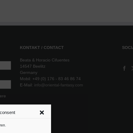
KONTAKT / CONTACT
SOCI
Beata & Horacio Cifuentes
14547 Beelitz
Germany
Mobil: +49 (0) 176 - 83 46 86 74
E-Mail:
info@oriental-fantasy.com
sere
 consent
ren.