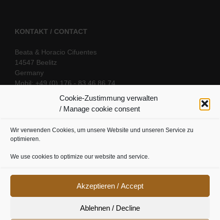
KONTAKT / CONTACT
Beata & Horacio Cifuentes
14547 Beelitz
Germany
Mobil: +49 (0) 176 - 83 46 86 74
E-Mail:
info@oriental-fantasy.com
Cookie-Zustimmung verwalten
/ Manage cookie consent
Wir verwenden Cookies, um unsere Website und unseren Service zu
SOCIAL LINKS
optimieren.
We use cookies to optimize our website and service.
Akzeptieren / Accept
Ablehnen / Decline