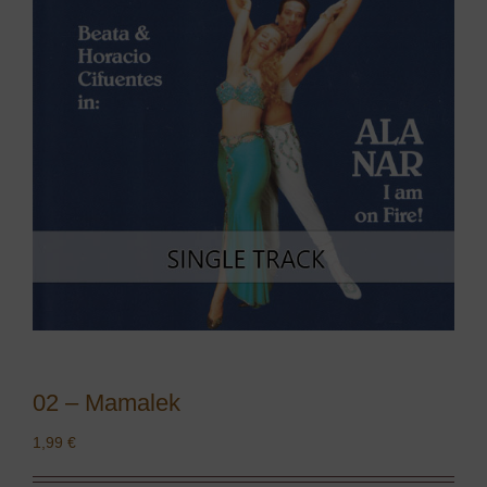
02 – Mamalek
1,99
€