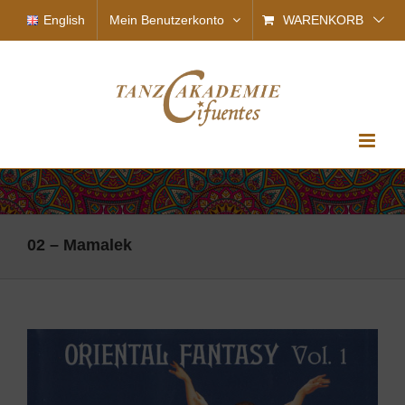
Zum
English
Mein Benutzerkonto
WARENKORB
Inhalt
springen
02 – Mamalek