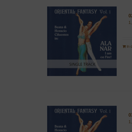
0
1
In
0
1