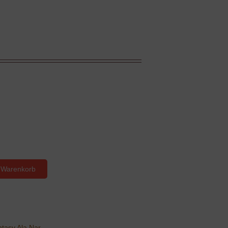
 Warenkorb
ntasy Ala Nar