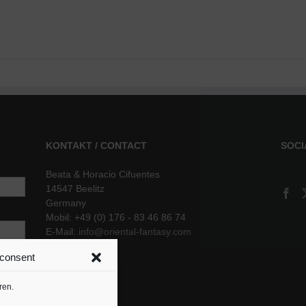
KONTAKT / CONTACT
SOCI
Beata & Horacio Cifuentes
14547 Beelitz
Germany
Mobil: +49 (0) 176 - 83 46 86 74
E-Mail:
info@oriental-fantasy.com
 consent
sere
ren.