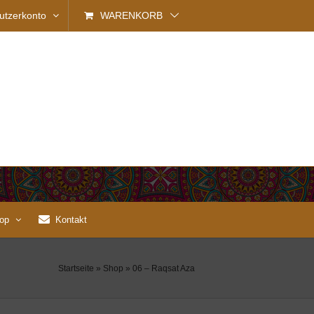
utzerkonto
WARENKORB
op
Kontakt
Startseite
»
Shop
»
06 – Raqsat Aza