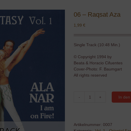
06 – Raqsat Aza
1,99
€
Single Track (10:48 Min.)
© Copyright 1994 by
Beata & Horacio Cifuentes
Cover-Photo: F. Baumgart
All rights reserved
In den
06
-
Raqsat
Aza
Menge
Artikelnummer:
0007
Kategorie:
Vol. 1 - Oriental Fa