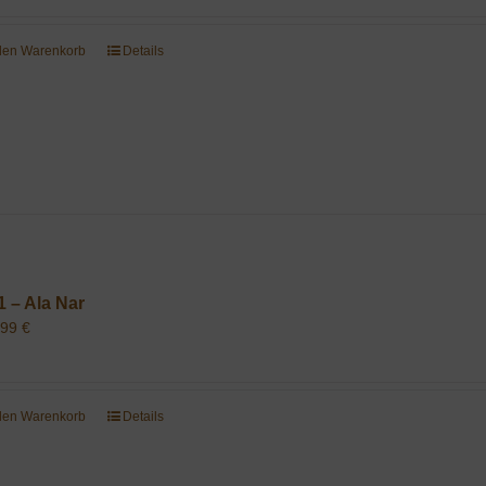
 den Warenkorb
Details
1 – Ala Nar
,99
€
 den Warenkorb
Details