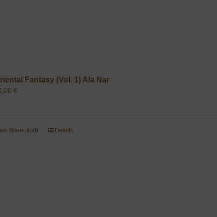
riental Fantasy (Vol. 1) Ala Nar
5,00
€
 den Warenkorb
Details