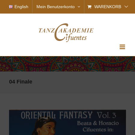
Zum
English
Mein Benutzerkonto
WARENKORB
Inhalt
springen
04 Finale