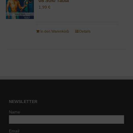
08 Solo Tabla
1,99
€
In den Warenkorb
Details
NEWSLETTER
Name
Email