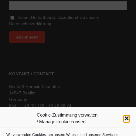
Indem Du fortfährst, akzeptierst Du unsere
Datenschutzerklärung.
KONTAKT / CONTACT
Beata & Horacio Cifuentes
14547 Beelitz
Germany
Mobil: +49 (0) 176 - 83 46 86 74
E-Mail:
info@oriental-fantasy.com
Cookie-Zustimmung verwalten
/ Manage cookie consent
Wir verwenden Cookies, um unsere Website und unseren Service zu