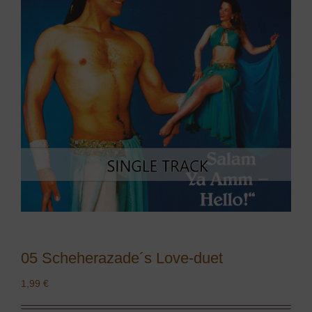
05 Scheherazade´s Love-duet
1,99
€