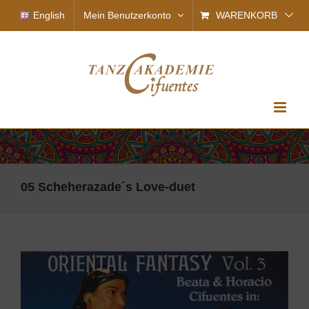
Zum
English
Mein Benutzerkonto
WARENKORB
Inhalt
springen
05 Scheherazade´s Love-duet