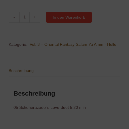
In den Warenkorb
05
Scheherazade
´s
Love-
duet
Kategorie:
Vol. 3 – Oriental Fantasy Salam Ya Amm - Hello
Menge
Beschreibung
Beschreibung
05 Scheherazade´s Love-duet 5:20 min