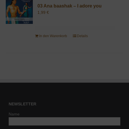
03 Ana baashak – I adore you
1,99
€
In den Warenkorb
Details
NEWSLETTER
Name