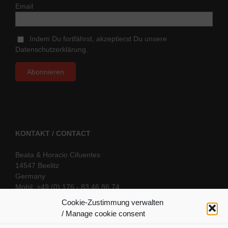
Email
Indem Du fortfährst, akzeptierst Du unsere
Datenschutzerklärung.
KONTAKT / CONTACT
Beata & Horacio Cifuentes
14547 Beelitz
Germany
Mobil: +49 (0) 176 - 83 46 86 74
E-Mail:
info@oriental-fantasy.com
Cookie-Zustimmung verwalten
/ Manage cookie consent