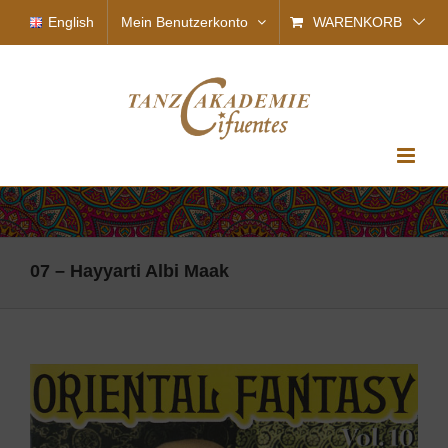
Zum
English
Mein Benutzerkonto
WARENKORB
Inhalt
springen
07 – Hayyarti Albi Maak