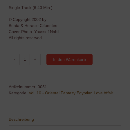
Single Track (6:40 Min.)
© Copyright 2002 by
Beata & Horacio Cifuentes
Cover-Photo: Youssef Nabil
All rights reserved
In den Warenkorb
07
-
Hayyarti
Albi
Maak
Artikelnummer:
0051
Menge
Kategorie:
Vol. 10 - Oriental Fantasy Egyptian Love Affair
Beschreibung