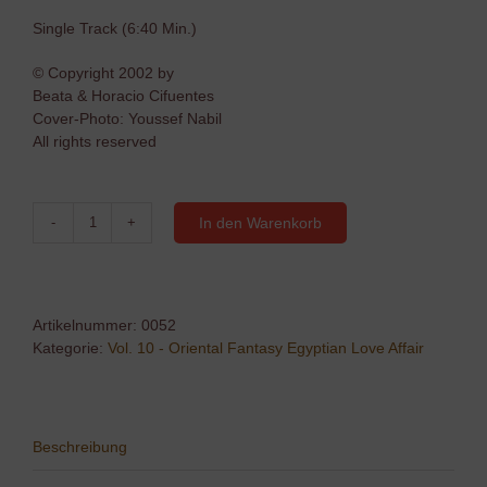
Single Track (6:40 Min.)
© Copyright 2002 by
Beata & Horacio Cifuentes
Cover-Photo: Youssef Nabil
All rights reserved
In den Warenkorb
08
-
Hayyarti
Albi
Maak
Artikelnummer:
0052
(Instrumental)
Kategorie:
Vol. 10 - Oriental Fantasy Egyptian Love Affair
Menge
Beschreibung