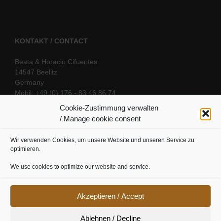
KONTAKT / CONTACT
Beata & Horacio Cifuentes
14547 Beelitz
Germany
Mobil: +49 (0) 176 - 83 46 86 74
E-Mail:
info@oriental-fantasy.com
Cookie-Zustimmung verwalten
/ Manage cookie consent
Wir verwenden Cookies, um unsere Website und unseren Service zu
SOCIAL LINKS
optimieren.
We use cookies to optimize our website and service.
Akzeptieren / Accept
Ablehnen / Decline