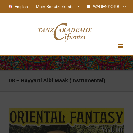
Zum
English
Mein Benutzerkonto
WARENKORB
Inhalt
springen
08 – Hayyarti Albi Maak (Instrumental)