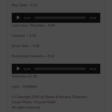
Ana Saidi – 6:15
Audio-
00:00
00:00
Player
Lost Love / Rhumba – 4:09
Caravan – 4:22
Drum Solo – 3:40
Enchanted Gardens – 8:52
Audio-
00:00
00:00
Player
Total time 52:38
mp3 – 320kBit/s
© Copyright 2004 by Beata & Horacio Cifuentes
Cover-Photo: Youssef Nabil
All rights reserved