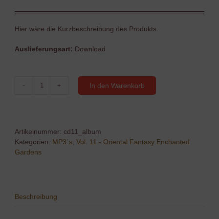
Hier wäre die Kurzbeschreibung des Produkts.
Auslieferungsart:
Download
In den Warenkorb
Oriental
Fantasy
(Vol.11)
Enchanted
Gardens
Artikelnummer:
cd11_album
Menge
Kategorien:
MP3´s
,
Vol. 11 - Oriental Fantasy Enchanted
Gardens
Beschreibung