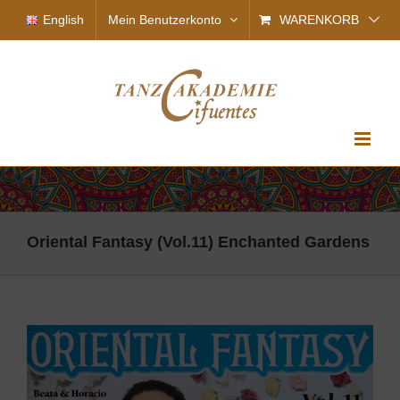
Zum
English
Mein Benutzerkonto
WARENKORB
Inhalt
springen
Oriental Fantasy (Vol.11) Enchanted Gardens