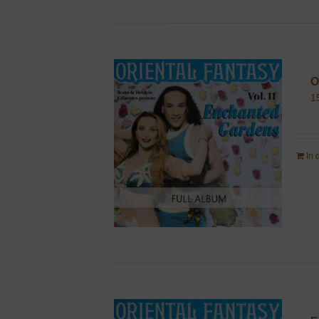
O
1
In