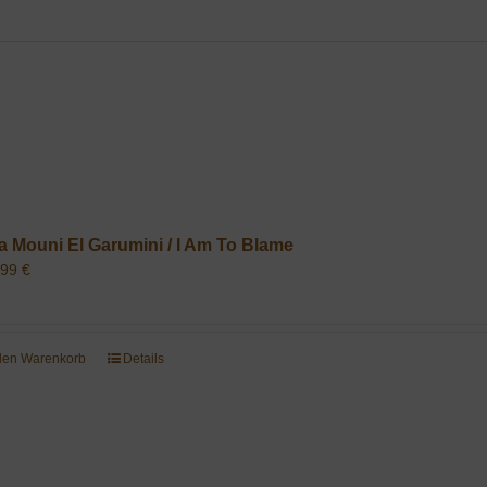
a Mouni El Garumini / I Am To Blame
,99
€
 den Warenkorb
Details