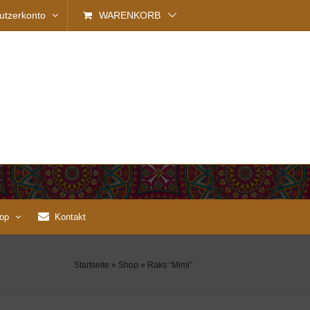
utzerkonto
WARENKORB
op
Kontakt
Startseite
»
Shop
»
Raks “Mimi”