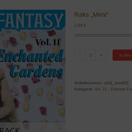
Raks „Mimi“
2,99
€
In den
Raks
"Mimi"
Menge
Artikelnummer:
cd11_track01
Kategorie:
Vol. 11 - Oriental 