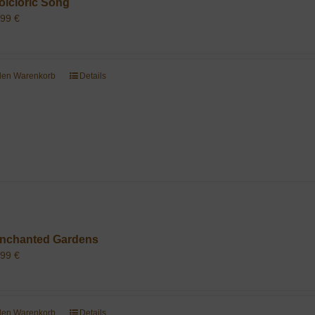
olcloric Song
,99
€
 den Warenkorb
Details
nchanted Gardens
,99
€
 den Warenkorb
Details