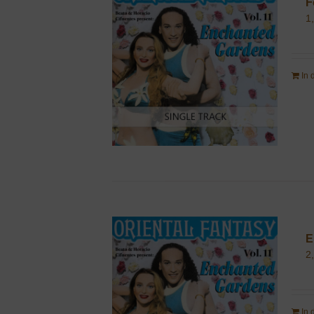
F
1
In
E
2
In