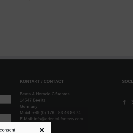
KONTAKT / CONTACT
SOCI
Beata & Horacio Cifuentes
14547 Beelitz
Germany
Mobil: +49 (0) 176 - 83 46 86 74
E-Mail:
info@oriental-fantasy.com
 consent
sere