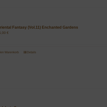
riental Fantasy (Vol.11) Enchanted Gardens
5,00
€
 den Warenkorb
Details