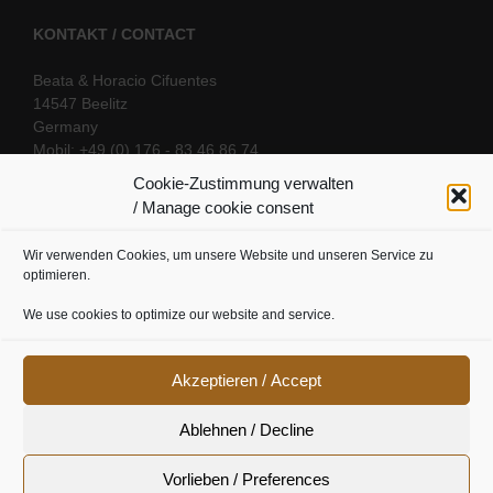
KONTAKT / CONTACT
Beata & Horacio Cifuentes
14547 Beelitz
Germany
Mobil: +49 (0) 176 - 83 46 86 74
E-Mail:
info@oriental-fantasy.com
Cookie-Zustimmung verwalten
/ Manage cookie consent
Wir verwenden Cookies, um unsere Website und unseren Service zu
SOCIAL LINKS
optimieren.
We use cookies to optimize our website and service.
Akzeptieren / Accept
Ablehnen / Decline
Vorlieben / Preferences