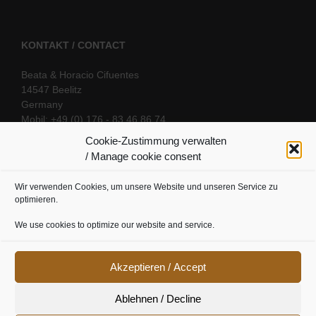
KONTAKT / CONTACT
Beata & Horacio Cifuentes
14547 Beelitz
Germany
Mobil: +49 (0) 176 - 83 46 86 74
E-Mail:
info@oriental-fantasy.com
Cookie-Zustimmung verwalten
/ Manage cookie consent
Wir verwenden Cookies, um unsere Website und unseren Service zu
SOCIAL LINKS
optimieren.
We use cookies to optimize our website and service.
Akzeptieren / Accept
Ablehnen / Decline