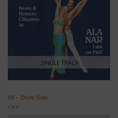
05 – Drum Solo
1,99
€