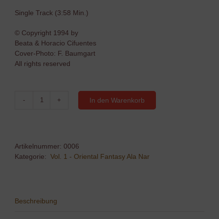
Single Track (3:58 Min.)
© Copyright 1994 by
Beata & Horacio Cifuentes
Cover-Photo: F. Baumgart
All rights reserved
In den Warenkorb
05
-
Drum
Solo
Menge
Artikelnummer:
0006
Kategorie:
Vol. 1 - Oriental Fantasy Ala Nar
Beschreibung