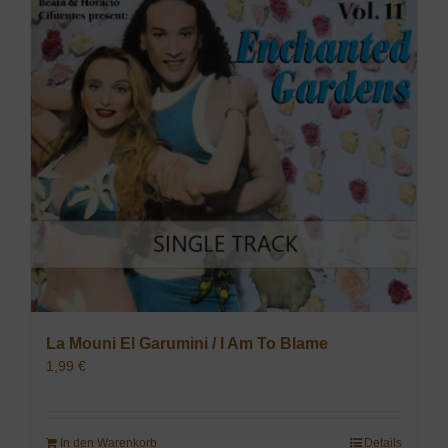
La Mouni El Garumini / I Am To Blame
1,99
€
In den Warenkorb
Details