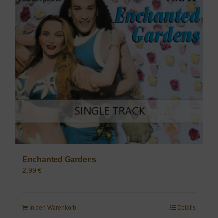
Enchanted Gardens
2,99
€
In den Warenkorb
Details