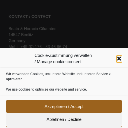
KONTAKT / CONTACT
Beata & Horacio Cifuentes
14547 Beelitz
Germany
Mobil: +49 (0) 176 - 83 46 86 74
E-Mail:
info@oriental-fantasy.com
Cookie-Zustimmung verwalten
/ Manage cookie consent
Wir verwenden Cookies, um unsere Website und unseren Service zu
SOCIAL LINKS
optimieren.
We use cookies to optimize our website and service.
Akzeptieren / Accept
Ablehnen / Decline