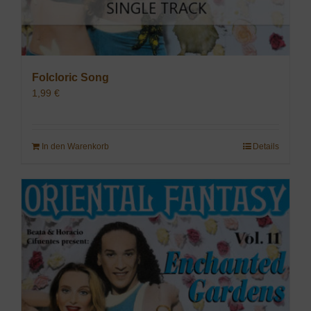
Folcloric Song
1,99
€
In den Warenkorb
Details