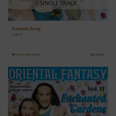
Folcloric Song
1,99
€
In den Warenkorb
Details