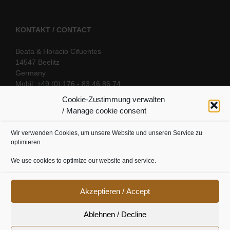
KONTAKT / CONTACT
Beata & Horacio Cifuentes
14547 Beelitz
Germany
Mobil: +49 (0) 176 - 83 46 86 74
E-Mail:
info@oriental-fantasy.com
Cookie-Zustimmung verwalten
/ Manage cookie consent
Wir verwenden Cookies, um unsere Website und unseren Service zu
SOCIAL LINKS
optimieren.
We use cookies to optimize our website and service.
Akzeptieren / Accept
Ablehnen / Decline