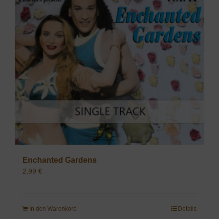
Enchanted Gardens
2,99
€
In den Warenkorb
Details