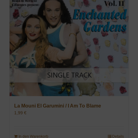
La Mouni El Garumini / I Am To Blame
1,99
€
In den Warenkorb
Details