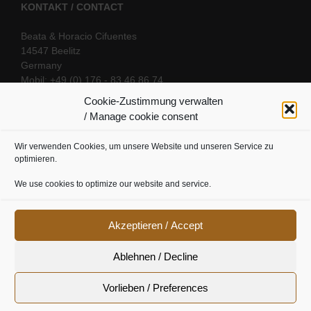
KONTAKT / CONTACT
Beata & Horacio Cifuentes
14547 Beelitz
Germany
Mobil: +49 (0) 176 - 83 46 86 74
E-Mail:
info@oriental-fantasy.com
Cookie-Zustimmung verwalten
/ Manage cookie consent
Wir verwenden Cookies, um unsere Website und unseren Service zu
SOCIAL LINKS
optimieren.
We use cookies to optimize our website and service.
Akzeptieren / Accept
Ablehnen / Decline
Vorlieben / Preferences
Cookie Richtline
|
Datenschutz
|
Urheberrecht
|
Impressum