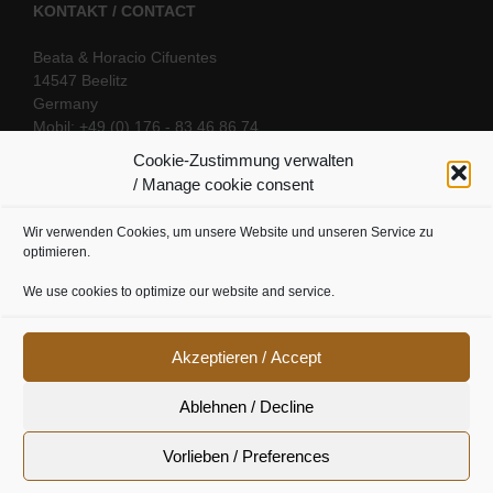
KONTAKT / CONTACT
Beata & Horacio Cifuentes
14547 Beelitz
Germany
Mobil: +49 (0) 176 - 83 46 86 74
E-Mail:
info@oriental-fantasy.com
Cookie-Zustimmung verwalten
/ Manage cookie consent
Wir verwenden Cookies, um unsere Website und unseren Service zu
SOCIAL LINKS
optimieren.
We use cookies to optimize our website and service.
Akzeptieren / Accept
Ablehnen / Decline
Vorlieben / Preferences
Cookie Richtline
|
Datenschutz
|
Urheberrecht
|
Impressum