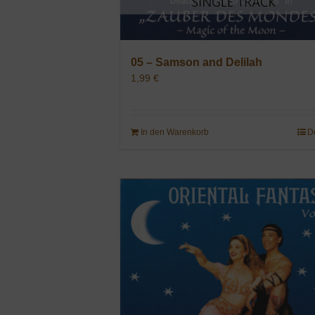
05 – Samson and Delilah
1,99
€
In den Warenkorb
D