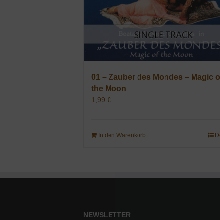
01 – Zauber des Mondes – Magic o
the Moon
1,99
€
In den Warenkorb
D
NEWSLETTER