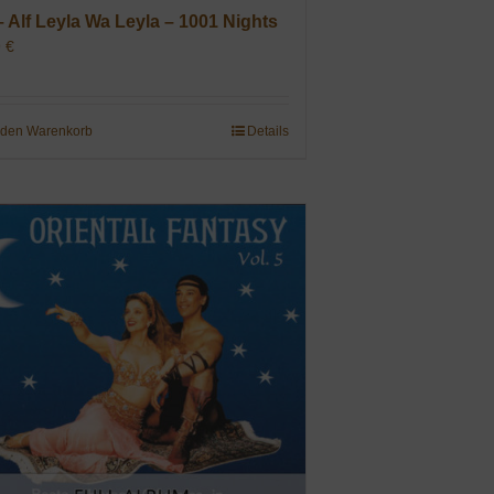
– Alf Leyla Wa Leyla – 1001 Nights
9
€
 den Warenkorb
Details