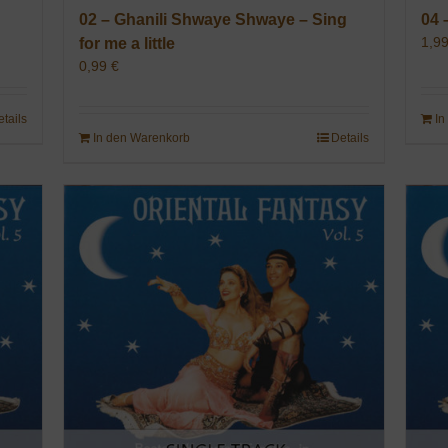
02 – Ghanili Shwaye Shwaye – Sing
04 
1,9
for me a little
0,99
€
etails
In
In den Warenkorb
Details