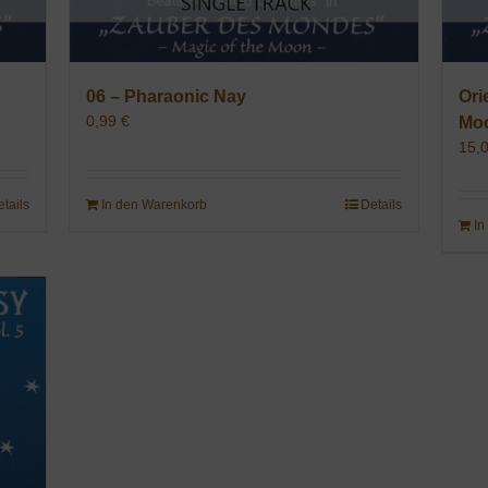
06 – Pharaonic Nay
Ori
0,99
€
Mo
15,
etails
In den Warenkorb
Details
In