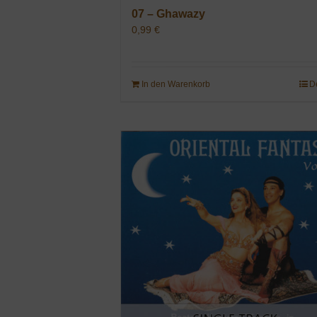
07 – Ghawazy
0,99
€
In den Warenkorb
D