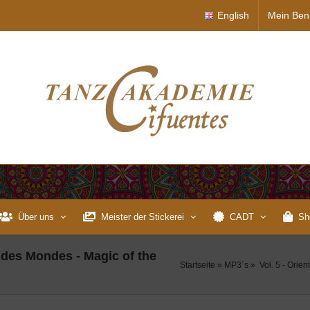
English
Mein Ben
Über uns
Meister der Stickerei
CADT
Sh
r des Mondes - Magic of the
Startseite
»
MP3´s
»
Vol. 5 - Orie