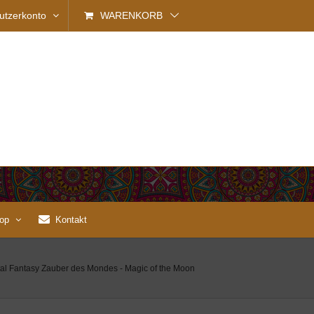
utzerkonto
WARENKORB
op
Kontakt
ntal Fantasy Zauber des Mondes - Magic of the Moon