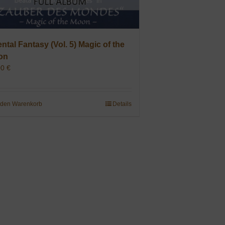
ental Fantasy (Vol. 5) Magic of the
on
00
€
 den Warenkorb
Details