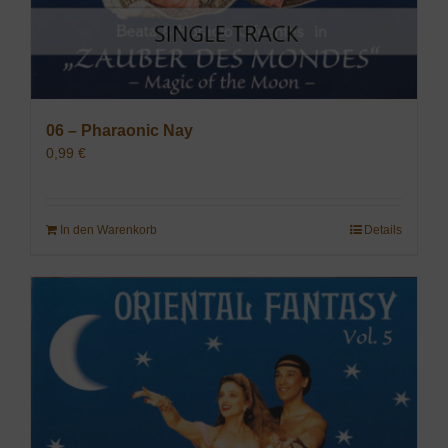
06 – Pharaonic Nay
0,99
€
In den Warenkorb
Details