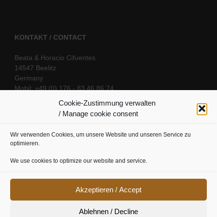
KONTAKT / CONTACT
Beata & Horacio Cifuentes
14547 Beelitz
Germany
Mobil: +49 (0) 176 - 83 46 86 74
E-Mail:
info@oriental-fantasy.com
Cookie-Zustimmung verwalten
/ Manage cookie consent
Wir verwenden Cookies, um unsere Website und unseren Service zu
SOCIAL LINKS
optimieren.
We use cookies to optimize our website and service.
Akzeptieren / Accept
Ablehnen / Decline