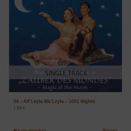
04 – Alf Leyla Wa Leyla – 1001 Nights
1,99
€
In den Warenkorb
Details