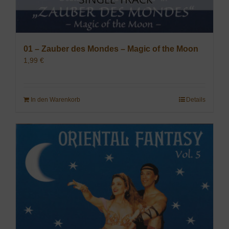
01 – Zauber des Mondes – Magic of the Moon
1,99
€
In den Warenkorb
Details