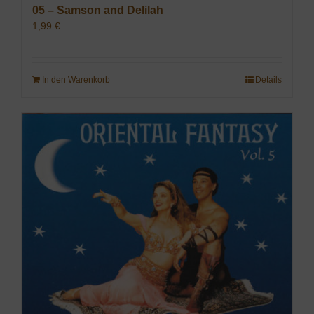
05 – Samson and Delilah
1,99
€
In den Warenkorb
Details