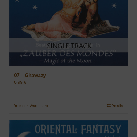
07 – Ghawazy
0,99
€
In den Warenkorb
Details