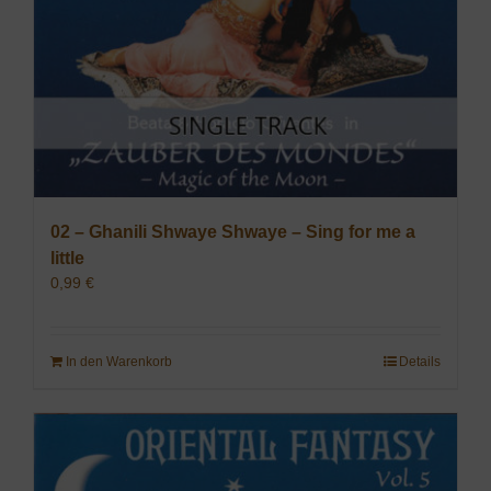
02 – Ghanili Shwaye Shwaye – Sing for me a
little
0,99
€
In den Warenkorb
Details