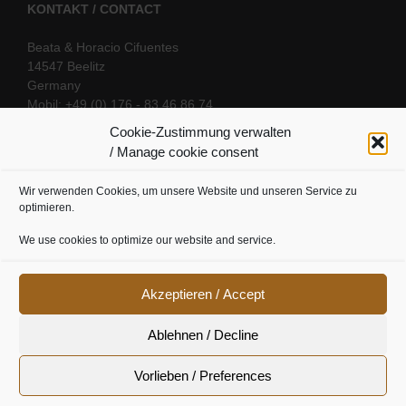
KONTAKT / CONTACT
Beata & Horacio Cifuentes
14547 Beelitz
Germany
Mobil: +49 (0) 176 - 83 46 86 74
E-Mail:
info@oriental-fantasy.com
Cookie-Zustimmung verwalten
/ Manage cookie consent
Wir verwenden Cookies, um unsere Website und unseren Service zu
SOCIAL LINKS
optimieren.
We use cookies to optimize our website and service.
Akzeptieren / Accept
Ablehnen / Decline
Vorlieben / Preferences
Cookie Richtline
|
Datenschutz
|
Urheberrecht
|
Impressum