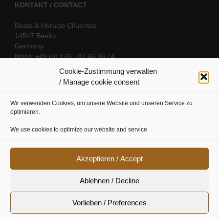
KONTAKT / CONTACT
Beata & Horacio Cifuentes
14547 Beelitz
Germany
Mobil: +49 (0) 176 - 83 46 86 74
E-Mail:
info@oriental-fantasy.com
Cookie-Zustimmung verwalten
/ Manage cookie consent
Wir verwenden Cookies, um unsere Website und unseren Service zu
SOCIAL LINKS
optimieren.
We use cookies to optimize our website and service.
Akzeptieren / Accept
Ablehnen / Decline
Vorlieben / Preferences
Cookie Richtline
|
Datenschutz
|
Urheberrecht
|
Impressum