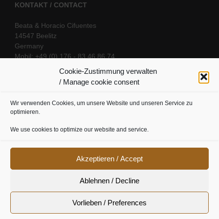
KONTAKT / CONTACT
Beata & Horacio Cifuentes
14547 Beelitz
Germany
Mobil: +49 (0) 176 - 83 46 86 74
E-Mail:
info@oriental-fantasy.com
Cookie-Zustimmung verwalten
/ Manage cookie consent
Wir verwenden Cookies, um unsere Website und unseren Service zu
SOCIAL LINKS
optimieren.
We use cookies to optimize our website and service.
Akzeptieren / Accept
Ablehnen / Decline
Vorlieben / Preferences
Cookie Richtline
|
Datenschutz
|
Urheberrecht
|
Impressum