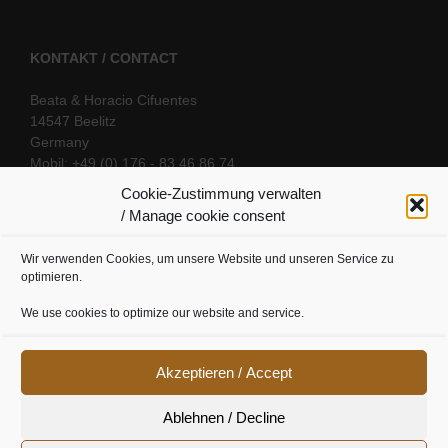
KONTAKT / CONTACT
Beata & Horacio Cifuentes
14547 Beelitz
Germany
Mobil: +49 (0) 176 - 83 46 86 74
E-Mail:
info@oriental-fantasy.com
Cookie-Zustimmung verwalten
/ Manage cookie consent
Wir verwenden Cookies, um unsere Website und unseren Service zu
SOCIAL LINKS
optimieren.
We use cookies to optimize our website and service.
Akzeptieren / Accept
Ablehnen / Decline