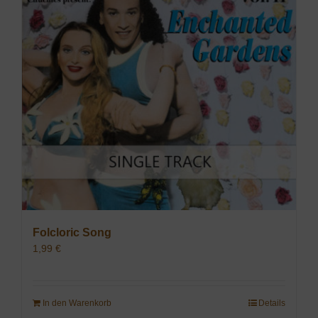
Folcloric Song
1,99
€
In den Warenkorb
Details