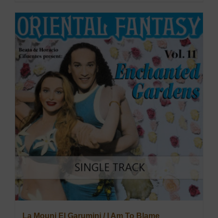
La Mouni El Garumini / I Am To Blame