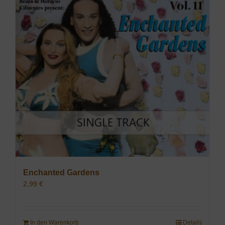
Enchanted Gardens
2,99
€
In den Warenkorb
Details