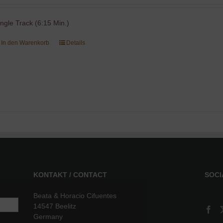
ingle Track (6:15 Min.)
In den Warenkorb
Details
KONTAKT / CONTACT
SOCI
Beata & Horacio Cifuentes
14547 Beelitz
Germany