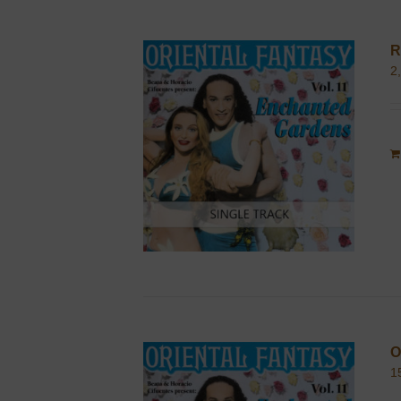
R
2
O
1