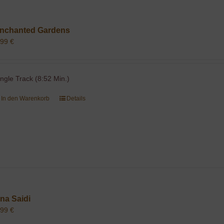
nchanted Gardens
,99
€
ingle Track (8:52 Min.)
In den Warenkorb
Details
na Saidi
,99
€