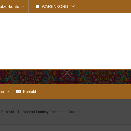
utzerkonto
WARENKORB
op
Kontakt
3´s
»
Vol. 11 - Oriental Fantasy Enchanted Gardens