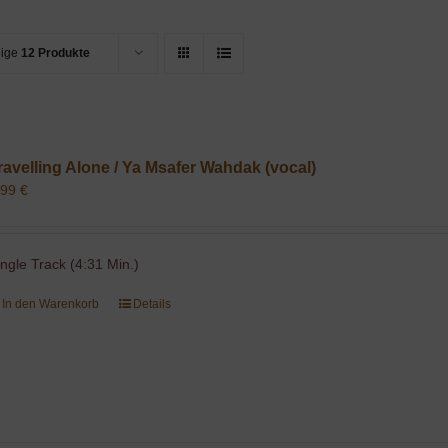
eige
12 Produkte
ravelling Alone / Ya Msafer Wahdak (vocal)
,99
€
ingle Track (4:31 Min.)
In den Warenkorb
Details