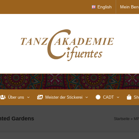
English
Mein Ben
Über uns
Meister der Stickerei
CADT
Sh
anted Gardens
Startseite
»
MP