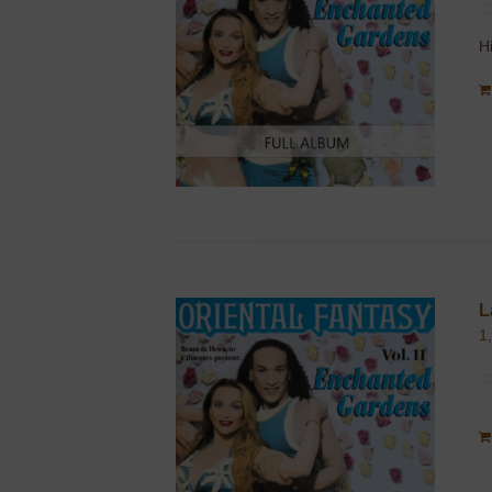
H
L
1