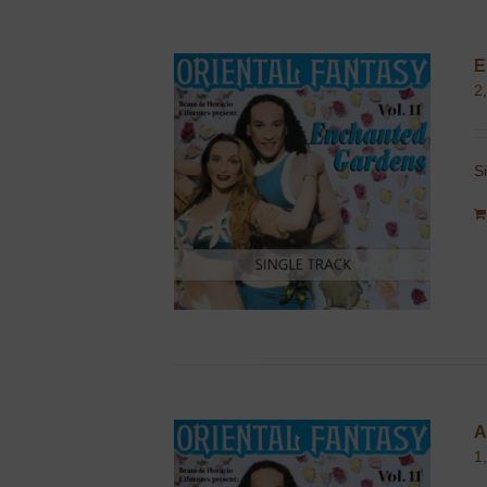
E
2
S
A
1