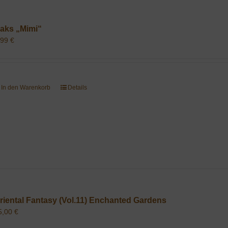
aks „Mimi“
,99
€
In den Warenkorb
Details
riental Fantasy (Vol.11) Enchanted Gardens
5,00
€