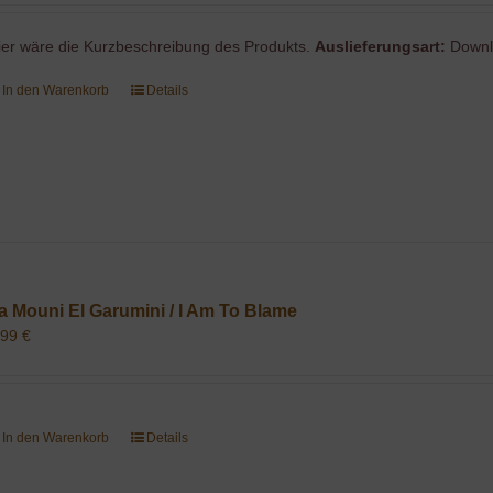
ier wäre die Kurzbeschreibung des Produkts.
Auslieferungsart:
Downl
In den Warenkorb
Details
a Mouni El Garumini / I Am To Blame
,99
€
In den Warenkorb
Details