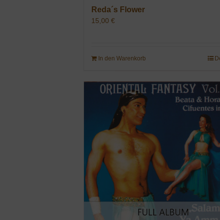
Reda´s Flower
15,00
€
In den Warenkorb
D