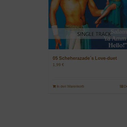
05 Scheherazade´s Love-duet
1,99
€
In den Warenkorb
D