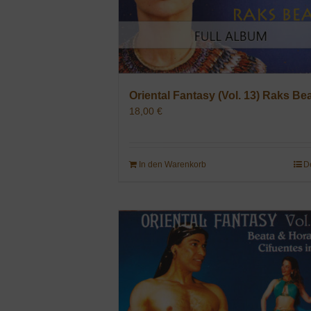
Oriental Fantasy (Vol. 13) Raks Be
18,00
€
In den Warenkorb
D