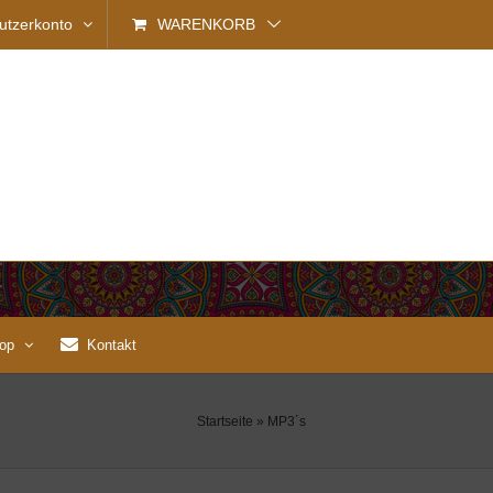
utzerkonto
WARENKORB
op
Kontakt
Startseite
»
MP3´s