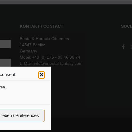
KONTAKT / CONTACT
SOCI
Beata & Horacio Cifuentes
14547 Beelitz
Germany
Mobil: +49 (0) 176 - 83 46 86 74
E-Mail:
info@oriental-fantasy.com
 consent
sere
ren.
rlieben / Preferences
ressum