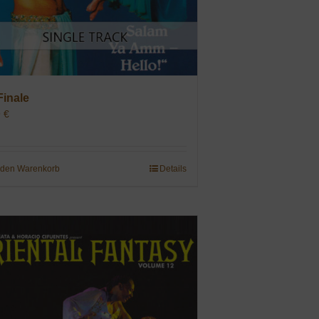
Finale
9
€
 den Warenkorb
Details