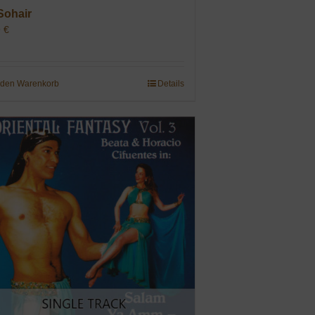
Sohair
9
€
 den Warenkorb
Details