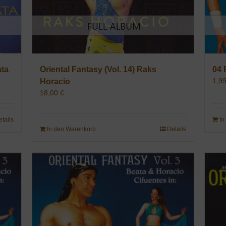
Oriental Fantasy (Vol. 14) Raks
ata
04 
1,9
Horacio
18,00
€
etails
In
In den Warenkorb
Details