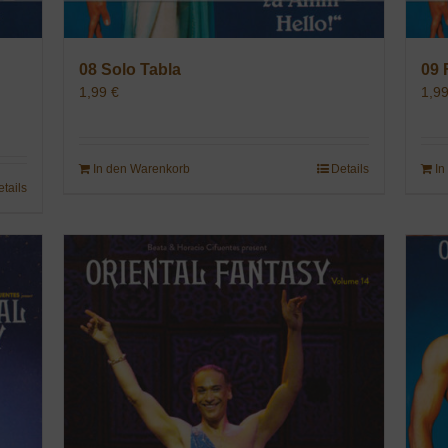
08 Solo Tabla
09 
1,99
€
1,9
In den Warenkorb
Details
In
etails