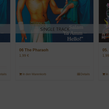
06 The Pharaoh
05.
1,99
€
1,9
etails
In den Warenkorb
Details
In