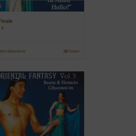
Finale
9
€
 den Warenkorb
Details