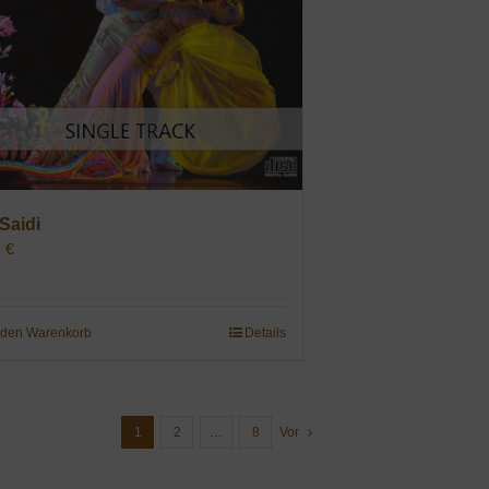
 Saidi
9
€
 den Warenkorb
Details
1
2
…
8
Vor