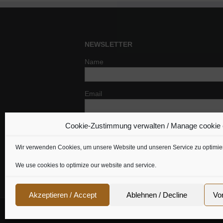
NEWSLETTER
Name
Email
Cookie-Zustimmung verwalten / Manage cookie
Indem Du fortfährst, akzeptierst Du un
Datenschutzerklärung.
Wir verwenden Cookies, um unsere Website und unseren Service zu optimie
We use cookies to optimize our website and service.
Akzeptieren / Accept
Ablehnen / Decline
Vo
Cookie Richtline
|
Datenschutz
|
Urheberrecht
|
Imp