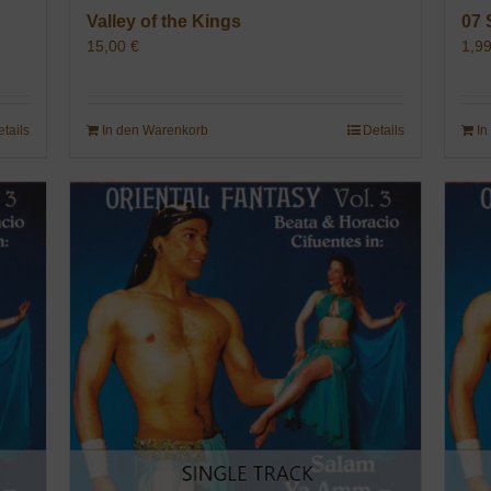
Valley of the Kings
07 
15,00
€
1,9
etails
In den Warenkorb
Details
In