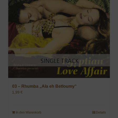
03 – Rhumba „Ala eh Betloumy“
1,99
€
In den Warenkorb
Details