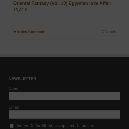
Oriental Fantasy (Vol. 10) Egyptian love Affair
15,00
€
In den Warenkorb
Details
NEWSLETTER
Name
Email
Indem Du fortfährst, akzeptierst Du unsere